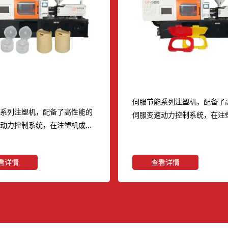
发水洗衣液沐浴露PE瓶盖注
湿巾盖注塑机
伺服节能系列注塑机，配备了
能系列注塑机，配备了高性能的
伺服变速动力控制系统，在注
速动力控制系统，在注塑机成型
过程中对不同的压力流量，作
对不同的压力流量，作出不同的
频率输出，并对压力流量进行
出，并对压力流量进行精确的闭
环控制，实现伺服电机对注塑
看详情
查看详情
，实现伺服电机对注塑机能量需
求的高速响应及最佳匹配和自
速响应及最佳匹配和自动调整。
1、 采用性能极佳的伺服控制
用性能极佳的伺服控制器，伺服
电动机等节能器件。 2、 灵
节能器件。 2、 灵敏的伺服控
制系统，快速启动反应时间仅
快速启动反应时间仅需0．
04S． 3、 伺服电机与液压