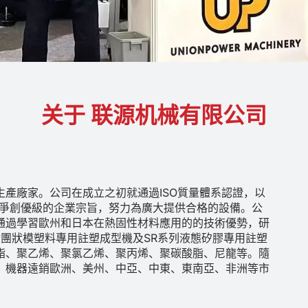
关于 联源机械有限公司
產廠家。公司在成立之初就通過ISO質量體系認證，以
、爭創優級的企業宗旨，努力為廣大提供合格的設備。公
通過學習歐州和日本在熱固性材料應用的的技術優勢，研
脂團狀模塑料專用註塑成型機及SR系列液態矽膠專用註塑
酯、聚乙烯、聚氯乙烯、聚丙烯、聚碳酸脂、尼龍等。隨
，機器遠銷歐洲、美州、中亞、中東、東南亞、非洲等市