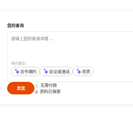
 3、 伺服电机与液压系统组成闭
环控制，相比传统机型重复精
，相比传统机型重复精度大大提
高． 4、 减轻开锁模的冲击
、 减轻开锁模的冲击，延长机械
部件和模具的使用寿命． 5、
具的使用寿命． 5、 减少电力
您的查询
的使用，在理想工作状态下该
，在理想工作状态下该机型比传
统注塑机节电效率可达20%－
节电效率可达20%－80%
6、 系统发热量远远低于传统
统发热量远远低于传统注塑机，
节约了冷却水30%左右的用
却水30%左右的用量，延长了
油路密封件和液压件的使用寿命
件和液压件的使用寿命． 7、
询问建议：
整行运行时噪音低，比传统注
行时噪音低，比传统注塑机明显
合作邀约
会议或通话
资质
下降．
无需付款
发送
资料已保密