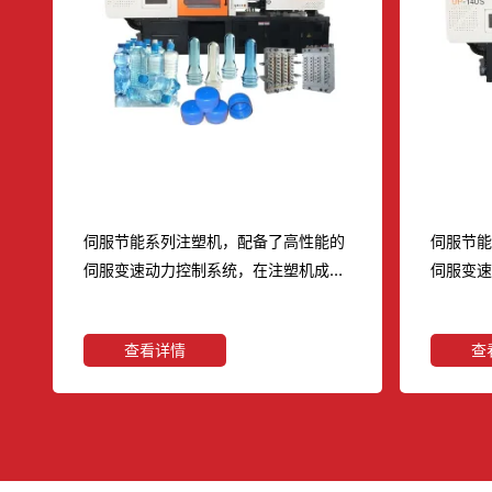
矿泉水碳酸饮料果汁饮料PET瓶胚
牙膏洗
注塑机
塑机
伺服节能系列注塑机，配备了高性能的
伺服节
伺服变速动力控制系统，在注塑机成型
伺服变
过程中对不同的压力流量，作出不同的
过程中
频率输出，并对压力流量进行精确的闭
频率输
查看详情
查
环控制，实现伺服电机对注塑机能量需
环控制
求的高速响应及最佳匹配和自动调整。
求的高
1、 采用性能极佳的伺服控制器，伺服
1、 采
控
电动机等节能器件。 2、 灵敏的伺服控
电动机等
制系统，快速启动反应时间仅需0．
制系统，