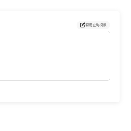
度大大提
环控制，相比传统机型重复精度大大提
，延长机械
高． 4、 减轻开锁模的冲击，延长机械
 减少电力
部件和模具的使用寿命． 5、 减少电力
套用查询模板
机型比传
的使用，在理想工作状态下该机型比传
80%
统注塑机节电效率可达20%－80%
注塑机，
6、 系统发热量远远低于传统注塑机，
量，延长了
节约了冷却水30%左右的用量，延长了
． 7、
油路密封件和液压件的使用寿命． 7、
塑机明显
整行运行时噪音低，比传统注塑机明显
下降．