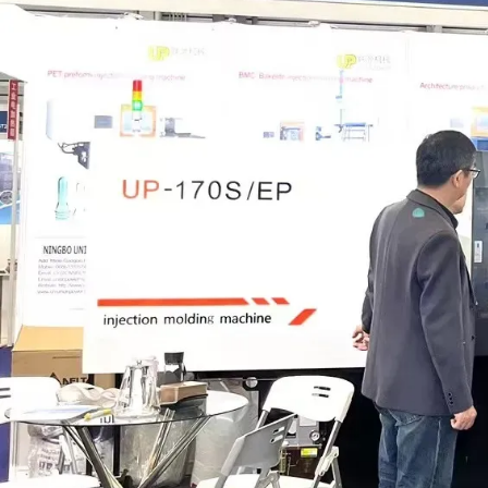
耐高温
节能
PET