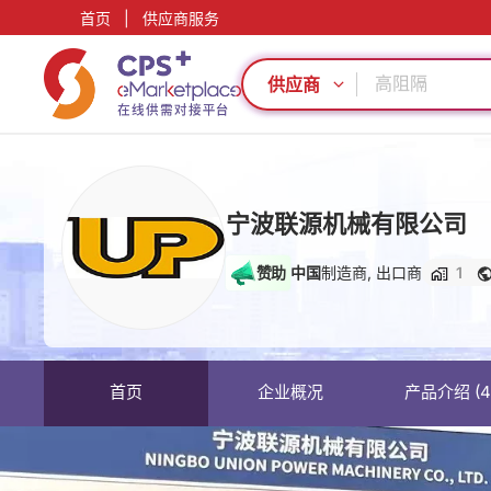
首页
|
供应商服务
PVC
绿色成型方案
高阻隔
供应商
PP
模具
定制化
食品级
耐高温
宁波联源机械有限公司
节能
赞助
PET
中国
制造商, 出口商
1
PVC
绿色成型方案
高阻隔
PP
首页
企业概况
产品介绍
(4
模具
定制化
食品级