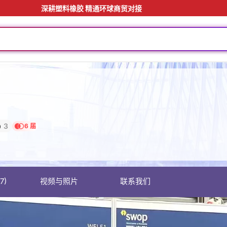
深耕塑料橡胶 精通环球商贸对接
3
6 届
7)
视频与照片
联系我们