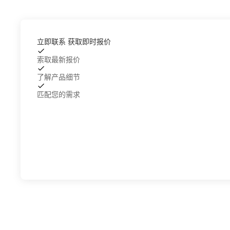
04S． 3、 伺服电机与液压系统组成闭
04S．
环控制，相比传统机型重复精度大大提
环控制
械
高． 4、 减轻开锁模的冲击，延长机械
高． 4
立即联系 获取即时报价
部件和模具的使用寿命． 5、 减少电力
部件和模
的使用，在理想工作状态下该机型比传
的使用
索取最新报价
统注塑机节电效率可达20%－80%
统注塑机
了解产品细节
6、 系统发热量远远低于传统注塑机，
6、 系
了
匹配您的需求
节约了冷却水30%左右的用量，延长了
节约了冷
油路密封件和液压件的使用寿命． 7、
油路密封
整行运行时噪音低，比传统注塑机明显
整行运
下降．
下降．