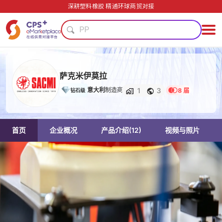
数字化生产
深耕塑料橡胶 精通环球商贸对接
PP
绿色成型方案
表面处理
PET
模具
萨克米伊莫拉
安全包装技术
1
3
意大利
制造商
8 届
钻石级
阻燃
生物降解
PVC
数字化生产
首页
企业概况
产品介绍
(12)
视频与照片
PP
绿色成型方案
表面处理
PET
模具