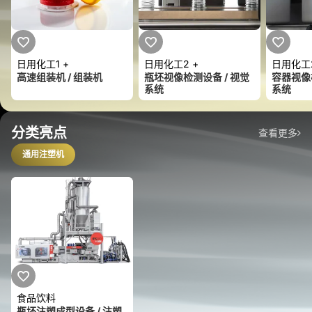
日用化工
1 +
日用化工
2 +
日用化工
高速组装机 / 组装机
瓶坯视像检测设备 / 视觉
容器视像
系统
系统
分类亮点
查看更多
通用注塑机
食品饮料
瓶坯注塑成型设备 / 注塑