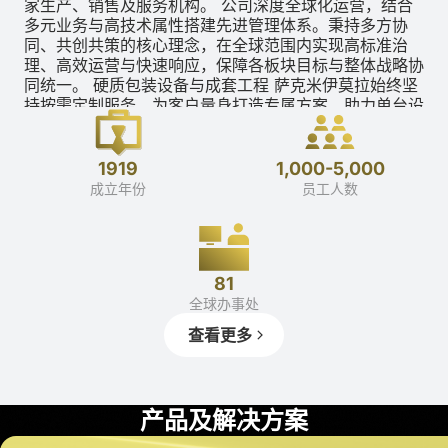
家生产、销售及服务机构。 公司深度全球化运营，结合
多元业务与高技术属性搭建先进管理体系。秉持多方协
同、共创共策的核心理念，在全球范围内实现高标准治
理、高效运营与快速响应，保障各板块目标与整体战略协
同统一。 硬质包装设备与成套工程 萨克米伊莫拉始终坚
持按需定制服务，为客户量身打造专属方案，助力单台设
备及整线交钥匙项目实现收益最大化。 依托专业团队深
度挖掘客户需求，我们针对不同产品打造全流程配套方
案，既可提供单机设备，也可搭建完整产线。业务覆盖饮
1919
1,000-5,000
品调配、容器制造、灌装、封盖、贴标直至成品外包装等
成立年份
员工人数
全工序。
81
全球办事处
查看更多
产品及解决方案