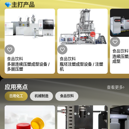
主打产品
食品饮料
连续压塑
食品饮料
食品饮料
成型
瓶坯注塑成型设备 / 注塑
多层连续压塑成型设备 /
机
多层压塑
应用亮点
查看更多
日用化工
机械制造
食品饮料