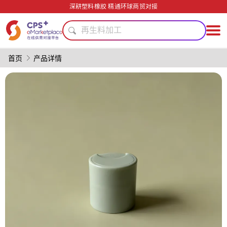
薄壁注塑
深耕塑料橡胶 精通环球商贸对接
PVC
再生料加工
碳纤维复合材料
安全包装技术
首页
产品详情
绿色成型方案
PET
PP
生物降解
模具
薄壁注塑
PVC
再生料加工
碳纤维复合材料
安全包装技术
绿色成型方案
PET
PP