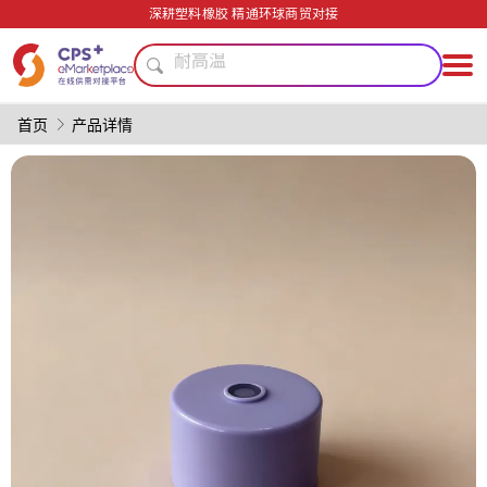
回收再生
深耕塑料橡胶 精通环球商贸对接
耐高温
再生料加工
绿色成型方案
PVC
首页
产品详情
PET
环保
模具
节能
PP
回收再生
耐高温
再生料加工
绿色成型方案
PVC
PET
环保
模具