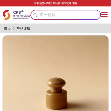
轻量化
深耕塑料橡胶 精通环球商贸对接
医疗级
单一材料
PP
食品级
首页
产品详情
PET
PVC
碳纤维复合材料
绿色成型方案
模具
轻量化
医疗级
单一材料
PP
食品级
PET
PVC
碳纤维复合材料