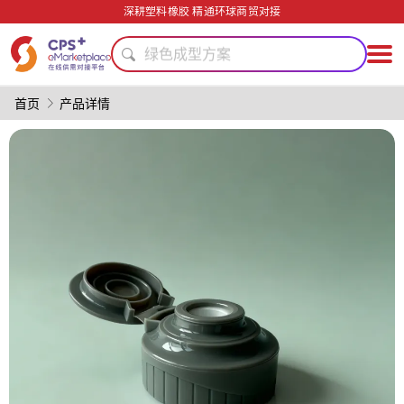
生物降解
深耕塑料橡胶 精通环球商贸对接
精密注塑
绿色成型方案
单一材料
表面处理
首页
产品详情
模具
PP
PET
再生料加工
PVC
生物降解
精密注塑
绿色成型方案
单一材料
表面处理
模具
PP
PET