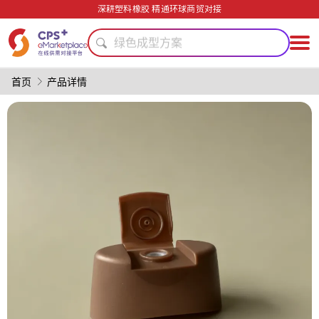
再生料加工
深耕塑料橡胶 精通环球商贸对接
轻量化
绿色成型方案
功能材料
定制化
首页
产品详情
PVC
模具
安全包装技术
PP
PET
再生料加工
轻量化
绿色成型方案
功能材料
定制化
PVC
模具
安全包装技术