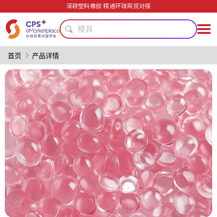
环保
深耕塑料橡胶 精通环球商贸对接
PVC
模具
绿色成型方案
PET
首页
产品详情
PP
医疗级
耐高温
食品级
安全包装技术
环保
PVC
模具
绿色成型方案
PET
PP