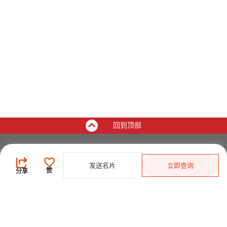
回到顶部
买家
发送名片
立即查询
登录
/
免费注册
赞
分享
发布采购需求
开始搜索产品
供应商