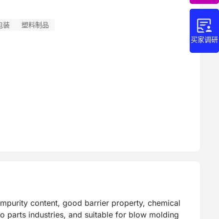
包装
塑料制品
买家调研
 impurity content, good barrier property, chemical 
o parts industries, and suitable for blow molding 