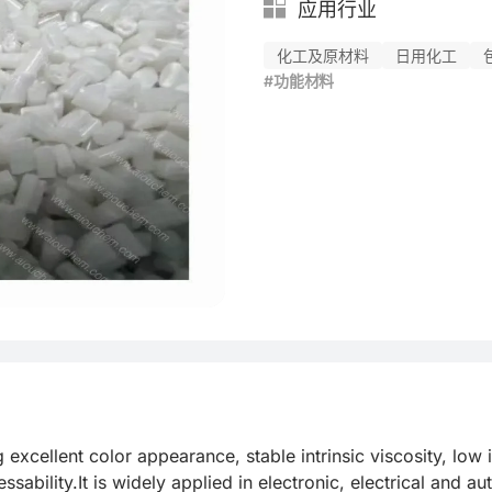
应用行业
化工及原材料
日用化工
#功能材料
g excellent color appearance, stable intrinsic viscosity, low
bility.It is widely applied in electronic, electrical and aut