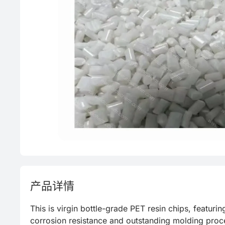
产品详情
This is virgin bottle-grade PET resin chips, featurin
corrosion resistance and outstanding molding processa