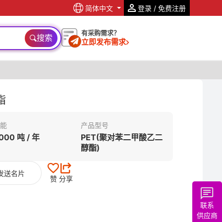
简体中文
登录 / 免费注册
有采购需求？
搜索
立即发布需求
酯
能
产品型号
000 吨 / 年
PET(聚对苯二甲酸乙二
醇酯)
发送名片
赞
分享
联系
供应商