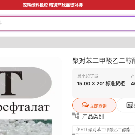
深耕塑料橡胶 精通环球商贸对接
料
聚对苯二甲酸乙二醇
最小起订量
产
15.00 X 20' 标准货柜
4
料
立即查询
产品类别
(PET) 聚对苯二甲酸乙二醇酯