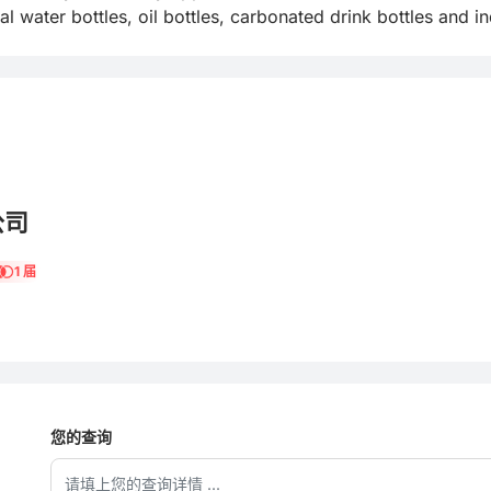
l water bottles, oil bottles, carbonated drink bottles and i
公司
1 届
您的查询