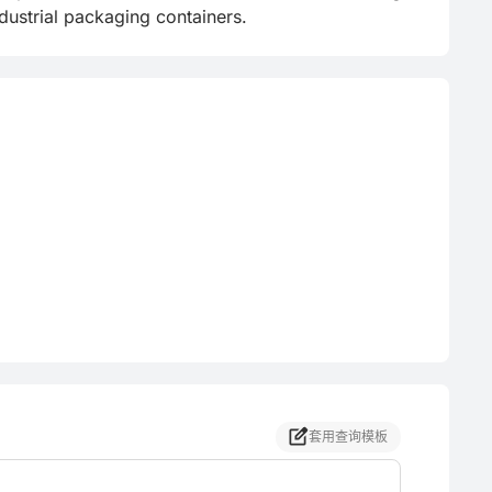
ndustrial packaging containers.
套用查询模板