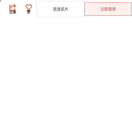
供应商
发送名片
立即查询
登录
/
免费注册
赞
分享
会员级别及权益
查看采购需求
寻找产品及供应商
产品类别搜索
2025-26 首发科技
CHINAPLAS 国际橡塑展
2026 国际橡塑展
展位申请
观众登记
CPS+ 在线供需对接平台
关于我们
合作伙伴