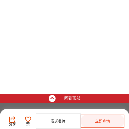
回到顶部
买家
发送名片
立即查询
登录
/
免费注册
赞
分享