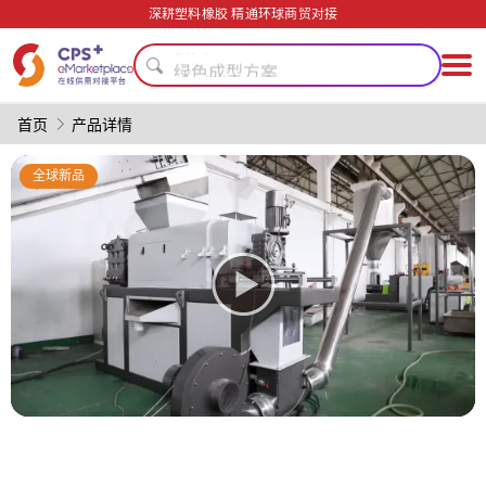
安全包装技术
深耕塑料橡胶 精通环球商贸对接
模具
绿色成型方案
PP
PVC
首页
产品详情
回收再生
自动化
全球新品
碳纤维复合材料
阻燃
PET
安全包装技术
模具
绿色成型方案
PP
PVC
回收再生
自动化