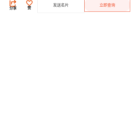
发送名片
立即查询
登录
/
免费注册
赞
分享
发布采购需求
开始搜索产品
供应商
登录
/
免费注册
会员级别及权益
查看采购需求
寻找产品及供应商
产品类别搜索
2025-26 首发科技
CHINAPLAS 国际橡塑展
2026 国际橡塑展
展位申请
观众登记