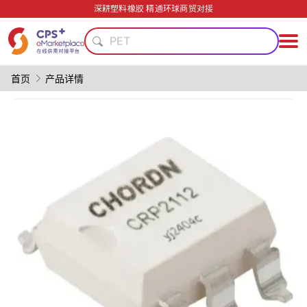
轻量化
深耕塑料橡胶 精通环球商贸对接
PET
绿色成型方案
碳纤维复合材料
模具
首页
产品详情
功能薄膜
PVC
精密注塑
耐高温
PP
轻量化
PET
绿色成型方案
碳纤维复合材料
模具
功能薄膜
PVC