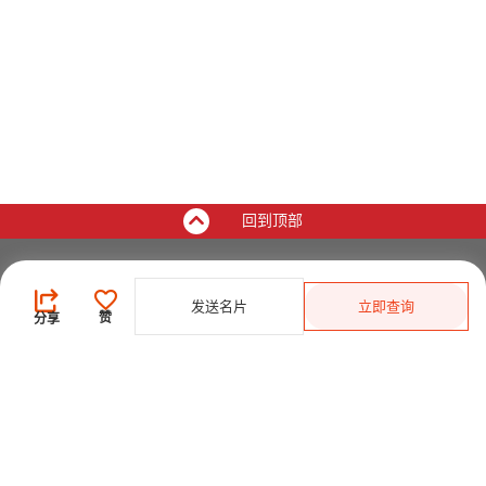
回到顶部
买家
发送名片
立即查询
登录
/
免费注册
赞
分享
发布采购需求
开始搜索产品
供应商
登录
/
免费注册
会员级别及权益