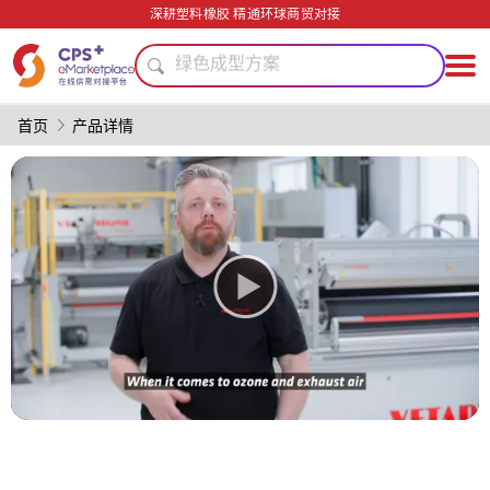
PVC
深耕塑料橡胶 精通环球商贸对接
绿色成型方案
PET
PP
表面处理
首页
产品详情
功能薄膜
模具
薄壁注塑
医疗级
环保
PVC
绿色成型方案
PET
PP
表面处理
功能薄膜
模具