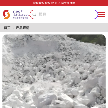
安全包装技术
深耕塑料橡胶 精通环球商贸对接
高阻隔
模具
碳纤维复合材料
绿色成型方案
首页
产品详情
阻燃
PET
PP
PVC
生物降解
安全包装技术
高阻隔
模具
碳纤维复合材料
绿色成型方案
阻燃
PET
PP