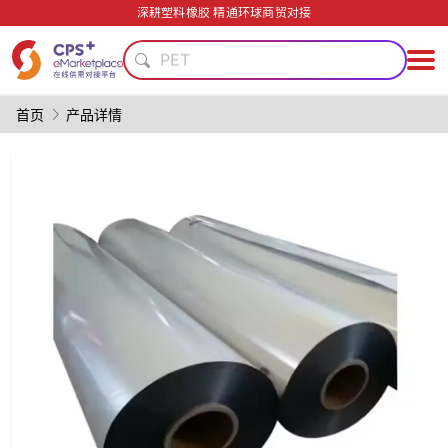
PVC
深耕塑料橡胶 精通环球商贸对接
PET
绿色成型方案
安全包装技术
模具
首页
产品详情
生物降解
PP
高阻隔
表面处理
薄壁注塑
PVC
PET
绿色成型方案
安全包装技术
模具
生物降解
PP