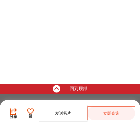
回到顶部
买家
发送名片
立即查询
登录
/
免费注册
赞
分享
发布采购需求
开始搜索产品