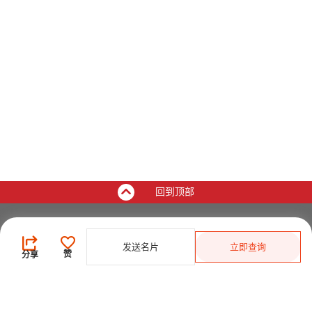
回到顶部
买家
发送名片
立即查询
登录
/
免费注册
赞
分享
发布采购需求
开始搜索产品