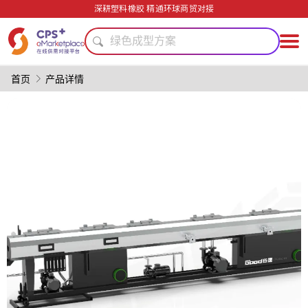
模具
深耕塑料橡胶 精通环球商贸对接
PVC
绿色成型方案
轻量化
PET
首页
产品详情
精密注塑
环保
功能材料
表面处理
PP
模具
PVC
绿色成型方案
轻量化
PET