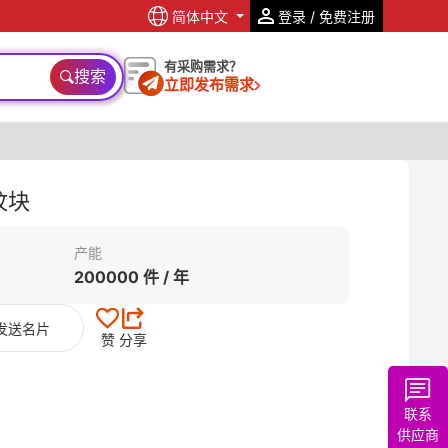
简体中文
登录 / 免费注册
有采购需求？
搜索
立即发布需求
纹块
产能
200000 件 / 年
发送名片
赞
分享
联系
供应商