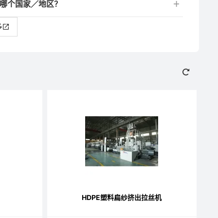
于哪个国家／地区？
多
HDPE塑料扁纱挤出拉丝机