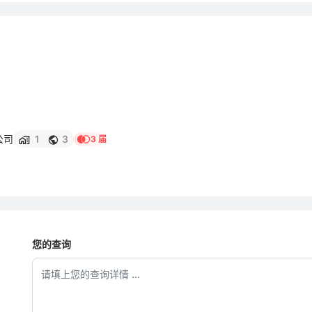
公司
1
3
3 届
您的查询