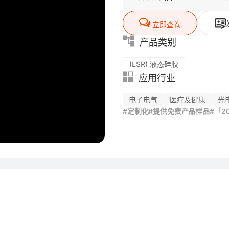
立即查询
产品类别
(LSR) 液态硅胶
应用行业
电子电气
医疗及健康
光
#定制化
#提供免费产品样品
#「2

