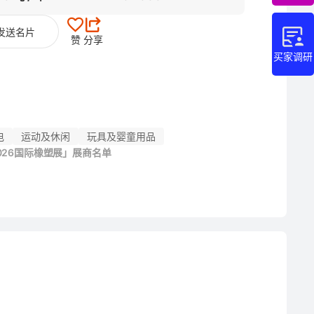
发送名片
赞
分享
买家调研
电
运动及休闲
玩具及婴童用品
026国际橡塑展」展商名单