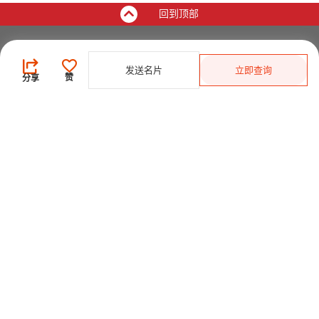
回到顶部
买家
发送名片
立即查询
登录
/
免费注册
赞
分享
发布采购需求
开始搜索产品
供应商
登录
/
免费注册
会员级别及权益
查看采购需求
寻找产品及供应商
产品类别搜索
2025-26 首发科技
CHINAPLAS 国际橡塑展