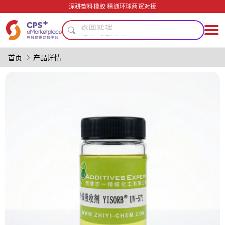
降低生产成本
深耕塑料橡胶 精通环球商贸对接
表面处理
绿色成型方案
PVC
模具
首页
产品详情
PP
精密注塑
回收再生
PET
碳纤维复合材料
降低生产成本
表面处理
绿色成型方案
PVC
模具
PP
精密注塑
回收再生