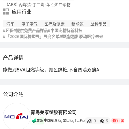
(ABS) 丙烯腈-丁二烯-苯乙烯共聚物
应用行业
汽车
电子电气
医疗及健康
新能源
塑料制品
#环保
#提供免费产品样品
#中国专精特新科技
#「2026国际橡塑展」展商名单
#塑造健康 驱动医疗未来
产品详情
能做到5VA阻燃等级，颜色鲜艳,不含四溴双酚A
公司介绍
青岛美泰塑胶有限公司
3
5
中国
制造商, 出口商, 代理商
1 届
赞助