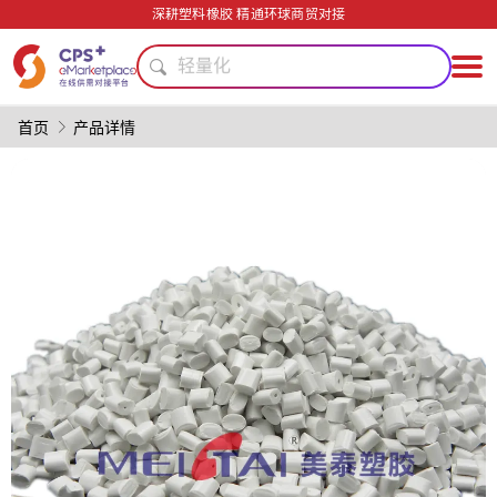
薄壁注塑
深耕塑料橡胶 精通环球商贸对接
回收再生
轻量化
PVC
绿色成型方案
首页
产品详情
PET
碳纤维复合材料
功能薄膜
PP
模具
薄壁注塑
回收再生
轻量化
PVC
绿色成型方案