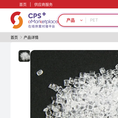
首页
|
供应商服务
绿色成型方案
模具
PET
产品
PVC
食品级
首页
产品详情
再生料加工
表面处理
自动化
医疗级
PP
绿色成型方案
模具
PET
PVC
食品级
再生料加工
表面处理