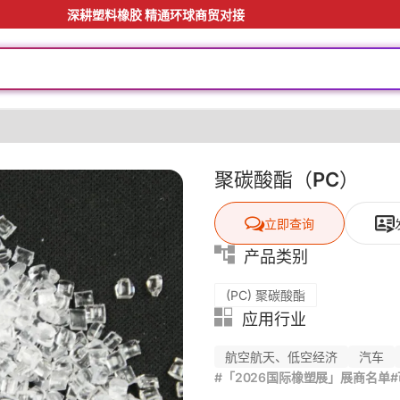
深耕塑料橡胶 精通环球商贸对接
聚碳酸酯（PC）
立即查询
产品类别
(PC) 聚碳酸酯
应用行业
航空航天、低空经济
汽车
#「2026国际橡塑展」展商名单