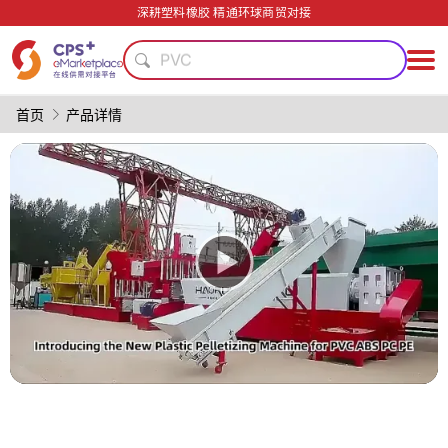
碳纤维复合材料
深耕塑料橡胶 精通环球商贸对接
绿色成型方案
PVC
PET
耐高温
首页
产品详情
PP
模具
数字化生产
节能
轻量化
碳纤维复合材料
绿色成型方案
PVC
PET
耐高温
PP
模具
数字化生产