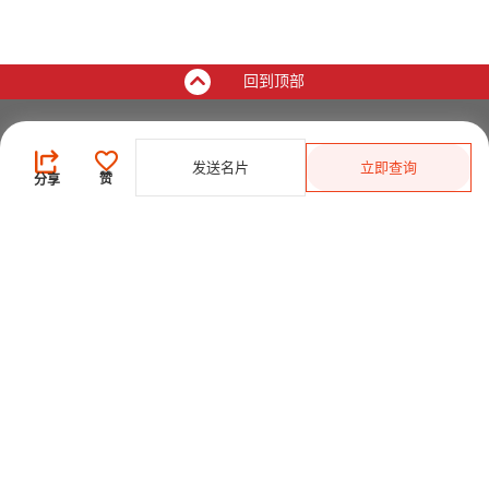
回到顶部
买家
发送名片
立即查询
登录
/
免费注册
赞
分享
发布采购需求
开始搜索产品
供应商
登录
/
免费注册
会员级别及权益
查看采购需求
寻找产品及供应商
产品类别搜索
2025-26 首发科技