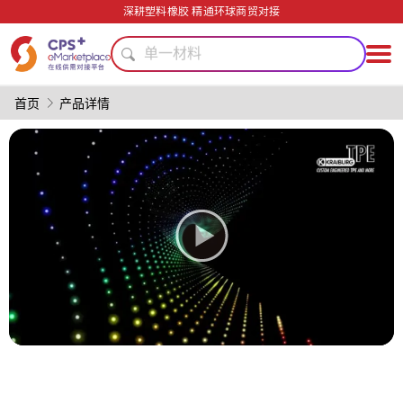
碳纤维复合材料
深耕塑料橡胶 精通环球商贸对接
食品级
单一材料
PP
PET
首页
产品详情
医疗级
PVC
绿色成型方案
模具
表面处理
碳纤维复合材料
食品级
单一材料
PP
PET
医疗级
PVC
绿色成型方案