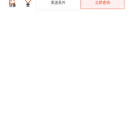
发送名片
立即查询
登录
/
免费注册
赞
分享
发布采购需求
开始搜索产品
供应商
登录
/
免费注册
会员级别及权益
查看采购需求
寻找产品及供应商
产品类别搜索
2025-26 首发科技
CHINAPLAS 国际橡塑展
2026 国际橡塑展
展位申请
观众登记