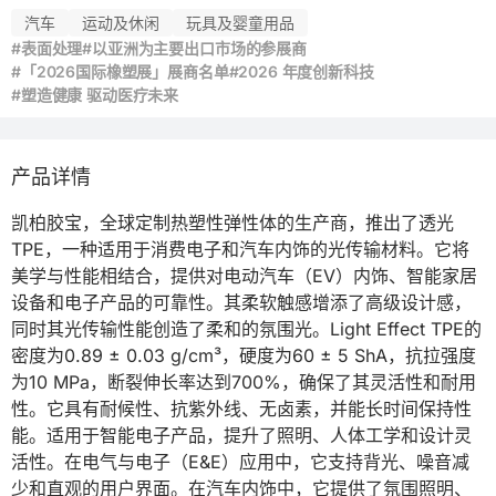
汽车
运动及休闲
玩具及婴童用品
#表面处理
#以亚洲为主要出口市场的参展商
#「2026国际橡塑展」展商名单
#2026 年度创新科技
#塑造健康 驱动医疗未来
产品详情
凯柏胶宝，全球定制热塑性弹性体的生产商，推出了透光
TPE，一种适用于消费电子和汽车内饰的光传输材料。它将
美学与性能相结合，提供对电动汽车（EV）内饰、智能家居
设备和电子产品的可靠性。其柔软触感增添了高级设计感，
同时其光传输性能创造了柔和的氛围光。Light Effect TPE的
密度为0.89 ± 0.03 g/cm³，硬度为60 ± 5 ShA，抗拉强度
为10 MPa，断裂伸长率达到700%，确保了其灵活性和耐用
性。它具有耐候性、抗紫外线、无卤素，并能长时间保持性
能。适用于智能电子产品，提升了照明、人体工学和设计灵
活性。在电气与电子（E&E）应用中，它支持背光、噪音减
少和直观的用户界面。在汽车内饰中，它提供了氛围照明、