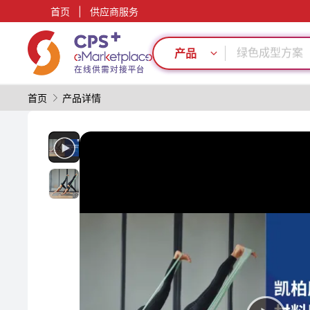
首页
|
供应商服务
医疗级
环保
绿色成型方案
产品
定制化
模具
首页
产品详情
节能
PET
PVC
精密注塑
PP
医疗级
环保
绿色成型方案
定制化
模具
节能
PET