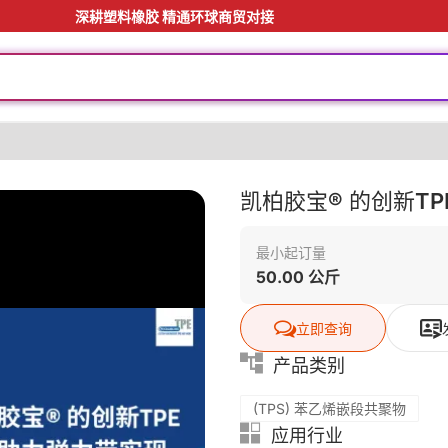
深耕塑料橡胶 精通环球商贸对接
凯柏胶宝® 的创新T
最小起订量
50.00 公斤
立即查询
产品类别
(TPS) 苯乙烯嵌段共聚物
应用行业