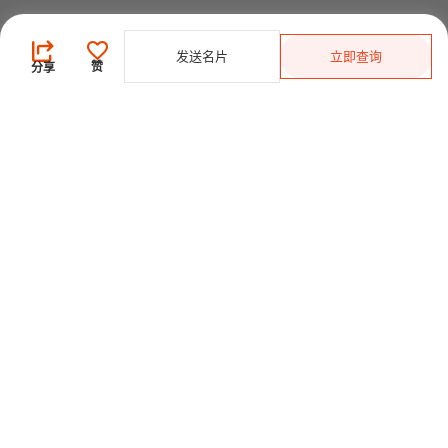
买家
发送名片
立即查询
登录
/
免费注册
赞
分享
发布采购需求
开始搜索产品
供应商
登录
/
免费注册
会员级别及权益
查看采购需求
寻找产品及供应商
产品类别搜索
2025-26 首发科技
CHINAPLAS 国际橡塑展
2026 国际橡塑展
展位申请