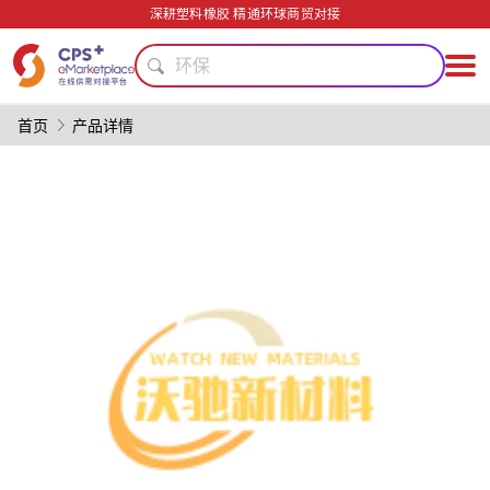
PET
深耕塑料橡胶 精通环球商贸对接
环保
耐高温
精密注塑
医疗级
首页
产品详情
PVC
绿色成型方案
PP
数字化生产
模具
PET
环保
耐高温
精密注塑
医疗级
PVC
绿色成型方案