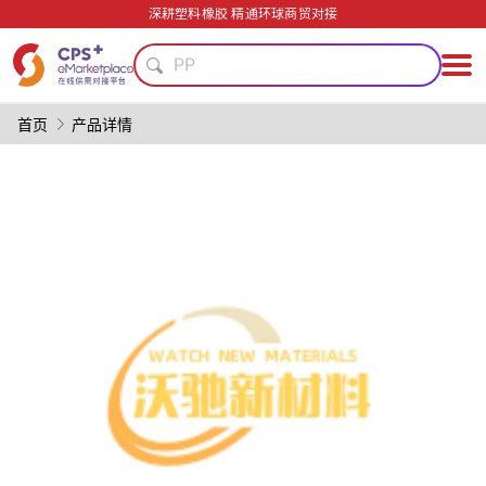
轻量化
深耕塑料橡胶 精通环球商贸对接
单一材料
PP
模具
节能
首页
产品详情
食品级
绿色成型方案
PVC
PET
精密注塑
轻量化
单一材料
PP
模具
节能
食品级
绿色成型方案
PVC