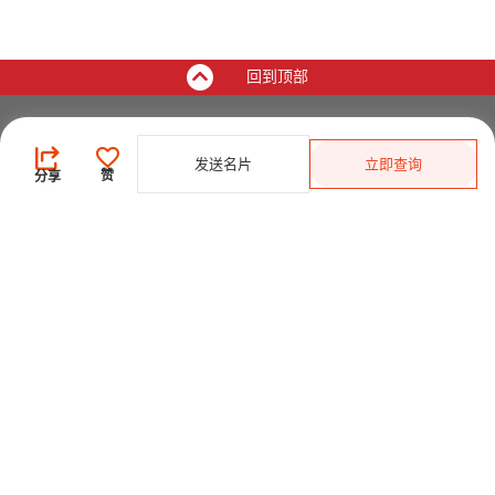
回到顶部
买家
发送名片
立即查询
登录
/
免费注册
赞
分享
发布采购需求
开始搜索产品
供应商
登录
/
免费注册
会员级别及权益
查看采购需求
寻找产品及供应商
产品类别搜索
2025-26 首发科技