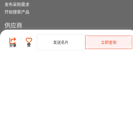
发布采购需求
开始搜索产品
供应商
登录
/
免费注册
会员级别及权益
发送名片
立即查询
赞
分享
查看采购需求
寻找产品及供应商
产品类别搜索
2025-26 首发科技
CHINAPLAS 国际橡塑展
2026 国际橡塑展
展位申请
观众登记
CPS+ 在线供需对接平台