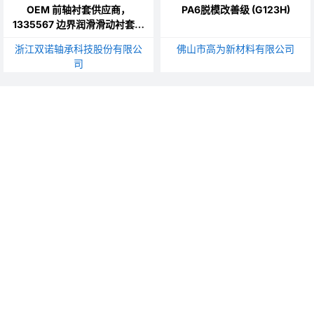
OEM 前轴衬套供应商，
PA6脱模改善级 (G123H)
1335567 边界润滑滑动衬套，
PVB02 系列聚甲醛涂层轴承
浙江双诺轴承科技股份有限公
佛山市高为新材料有限公司
司