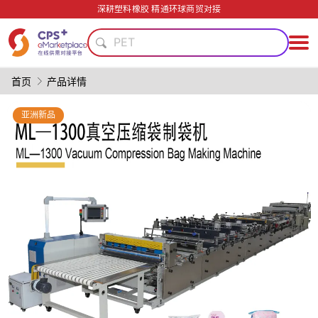
再生料加工
深耕塑料橡胶 精通环球商贸对接
绿色成型方案
PET
精密注塑
模具
首页
产品详情
PP
碳纤维复合材料
亚洲新品
功能材料
PVC
自动化
再生料加工
绿色成型方案
PET
精密注塑
模具
PP
碳纤维复合材料
功能材料