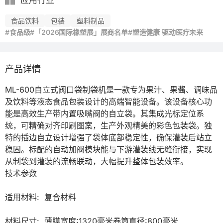
应用行业
食品饮料
包装
塑料制品
#食品级
#「2026国际橡塑展」展商名单
#塑造健康 驱动医疗未来
产品详情
ML-600自立式阀口袋制袋机是一款专为果汁、果酱、调味品
及饮料等液态食品包装设计的高端智能设备。该设备核心功
能是高效生产带内置吸嘴阀的自立袋。其集成光标定位系
统，可精确对齐印刷图案，生产外观精美的彩色包装袋。独
特的插边自立设计增强了袋体底部稳定性，确保灌装后站立
稳固。标配的自动加阀模块能与下游灌装线无缝衔接，实现
从制袋到灌装的流畅联动，大幅提升整体包装效率。

技术参数

适用材料:  复合材料

材料尺寸:  薄膜宽度:1320毫米卷筒直径:800毫米
