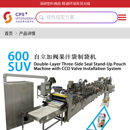
安全包装技术
深耕塑料橡胶 精通环球商贸对接
食品级
绿色成型方案
PVC
模具
首页
产品详情
高阻隔
PP
薄壁注塑
单一材料
PET
安全包装技术
食品级
绿色成型方案
PVC
模具
高阻隔
PP
薄壁注塑