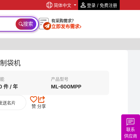
简体中文
登录 / 免费注册
有采购需求？
搜索
立即发布需求
袋制袋机
能
产品型号
0 件 / 年
ML-600MPP
发送名片
赞
分享
联系
供应商