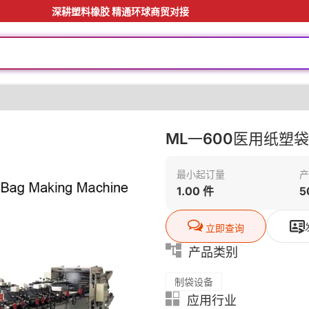
深耕塑料橡胶 精通环球商贸对接
ML一600医用纸塑
最小起订量
产
1.00 件
5
立即查询
产品类别
制袋设备
应用行业