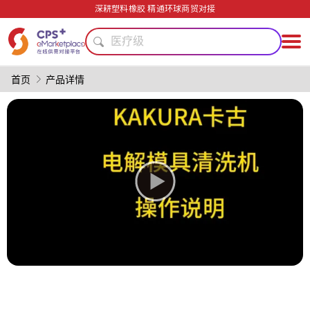
自动化
深耕塑料橡胶 精通环球商贸对接
单一材料
医疗级
模具
再生料加工
首页
产品详情
PET
PP
绿色成型方案
功能材料
PVC
自动化
单一材料
医疗级
模具
再生料加工
PET
PP
绿色成型方案