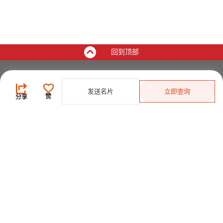
回到顶部
买家
发送名片
立即查询
登录
/
免费注册
赞
分享
发布采购需求
开始搜索产品
供应商
登录
/
免费注册
会员级别及权益
查看采购需求
寻找产品及供应商
产品类别搜索