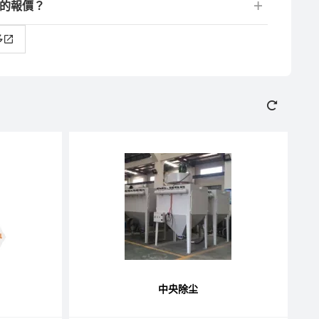
盖的報價？
多
中央除尘