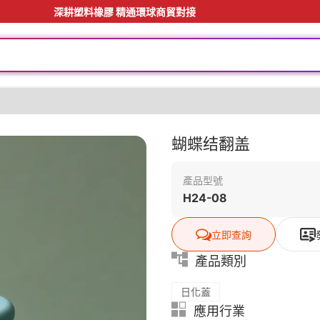
深耕塑料橡膠 精通環球商貿對接
蝴蝶结翻盖
產品型號
H24-08
立即查詢
產品類別
日化蓋
應用行業