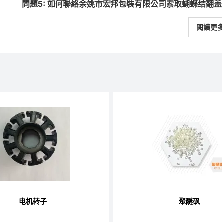
問題5: 如何聯絡余姚市宏邦包裝有限公司索取蝴蝶结翻
閱讀更
电机转子
聚醚砜