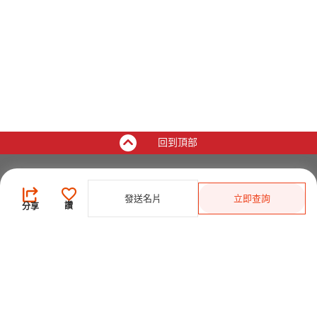
回到頂部
買家
發送名片
立即查詢
登錄
/
免費註冊
讚
分享
發佈採購需求
開始搜索產品
供應商
登錄
/
免費註冊
會員級別及權益