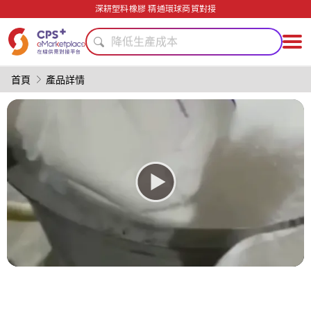
模具
深耕塑料橡膠 精通環球商貿對接
食品級
降低生產成本
PET
輕量化
首頁
產品詳情
PP
客制化
PVC
醫療級
綠色成型方案
模具
食品級
降低生產成本
PET
輕量化
PP
客制化
PVC