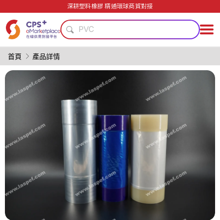
再生料加工
深耕塑料橡膠 精通環球商貿對接
綠色成型方案
PVC
輕量化
精密注塑
首頁
產品詳情
高阻隔
模具
PET
PP
數字化生產
再生料加工
綠色成型方案
PVC
輕量化
精密注塑
高阻隔
模具