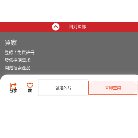
回到頂部
買家
登錄
/
免費註冊
發佈採購需求
開始搜索產品
供應商
發送名片
立即查詢
讚
分享
登錄
/
免費註冊
會員級別及權益
查看採購需求
尋找產品及供應商
產品類別搜索