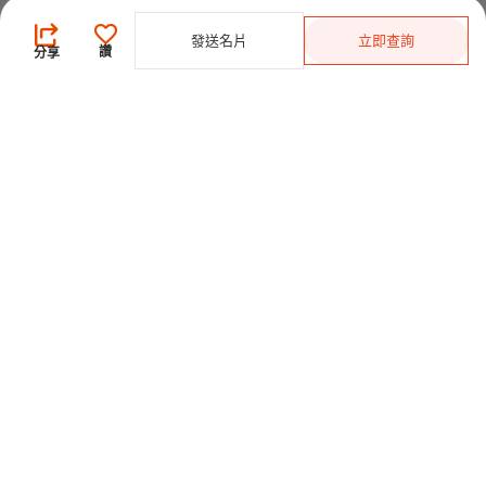
買家
發送名片
立即查詢
登錄
/
免費註冊
讚
分享
發佈採購需求
開始搜索產品
供應商
登錄
/
免費註冊
會員級別及權益
查看採購需求
尋找產品及供應商
產品類別搜索
2025-26 首發科技
CHINAPLAS 國際橡塑展
2026 國際橡塑展
展位申請
觀眾登記