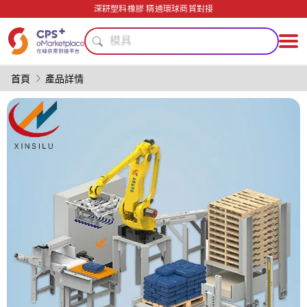
單一材料
深耕塑料橡膠 精通環球商貿對接
高阻隔
模具
綠色成型方案
PP
首頁
產品詳情
PVC
節能
數字化生產
客制化
PET
單一材料
高阻隔
模具
綠色成型方案
PP
PVC
節能
數字化生產