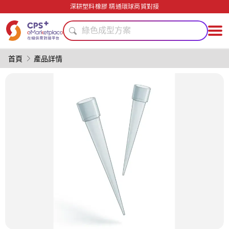
功能材料
深耕塑料橡膠 精通環球商貿對接
綠色成型方案
PET
PP
模具
首頁
產品詳情
功能薄膜
PVC
環境友好
再生料加工
生物降解
功能材料
綠色成型方案
PET
PP
模具
功能薄膜
PVC
環境友好