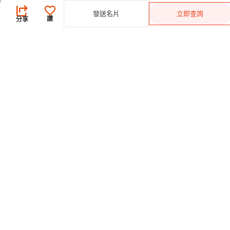
會員級別及權益
發送名片
立即查詢
讚
分享
查看採購需求
尋找產品及供應商
產品類別搜索
2025-26 首發科技
CHINAPLAS 國際橡塑展
2026 國際橡塑展
展位申請
觀眾登記
CPS+ 在線供需對接平台
關於我們
合作夥伴
關注我們