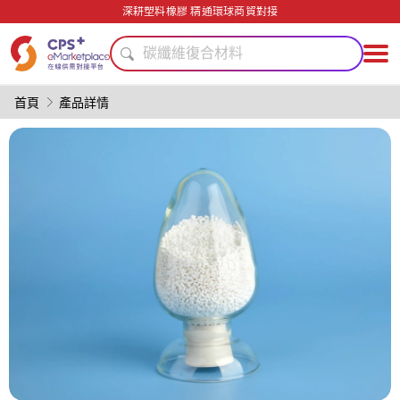
精密注塑
深耕塑料橡膠 精通環球商貿對接
安全包裝技術
碳纖維復合材料
PVC
綠色成型方案
首頁
產品詳情
PET
環境友好
PP
自動化
模具
精密注塑
安全包裝技術
碳纖維復合材料
PVC
綠色成型方案
PET
環境友好
PP