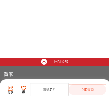
回到頂部
買家
登錄
/
免費註冊
發佈採購需求
發送名片
立即查詢
讚
分享
開始搜索產品
供應商