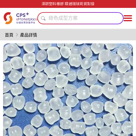
阻燃
深耕塑料橡膠 精通環球商貿對接
PVC
綠色成型方案
模具
PP
首頁
產品詳情
薄壁注塑
PET
客制化
自動化
醫療級
阻燃
PVC
綠色成型方案
模具
PP
薄壁注塑
PET
客制化