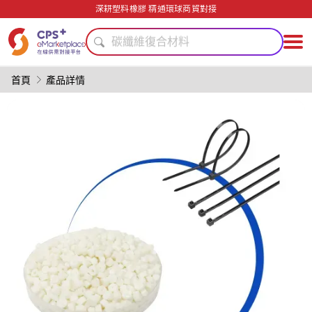
節能
深耕塑料橡膠 精通環球商貿對接
綠色成型方案
碳纖維復合材料
功能材料
PET
首頁
產品詳情
PP
功能薄膜
模具
PVC
客制化
節能
綠色成型方案
碳纖維復合材料
功能材料
PET
PP
功能薄膜
模具