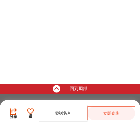
回到頂部
買家
發送名片
立即查詢
登錄
/
免費註冊
讚
分享
發佈採購需求
開始搜索產品