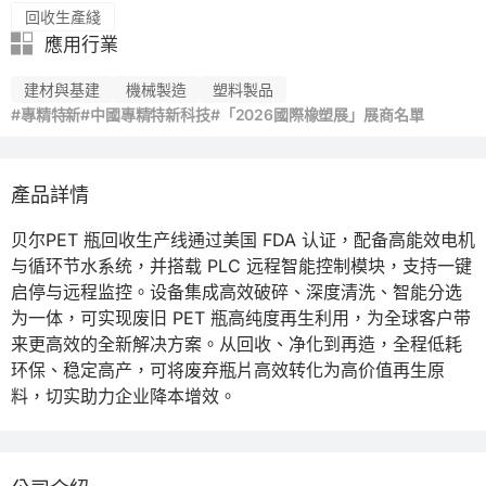
回收生產綫
應用行業
建材與基建
機械製造
塑料製品
#專精特新
#中國專精特新科技
#「2026國際橡塑展」展商名單
產品詳情
贝尔PET 瓶回收生产线通过美国 FDA 认证，配备高能效电机
与循环节水系统，并搭载 PLC 远程智能控制模块，支持一键
启停与远程监控。设备集成高效破碎、深度清洗、智能分选
为一体，可实现废旧 PET 瓶高纯度再生利用，为全球客户带
来更高效的全新解决方案。从回收、净化到再造，全程低耗
环保、稳定高产，可将废弃瓶片高效转化为高价值再生原
料，切实助力企业降本增效。