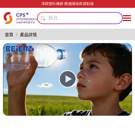
PET
深耕塑料橡膠 精通環球商貿對接
數字化生產
模具
生物降解
碳纖維復合材料
首頁
產品詳情
綠色成型方案
PP
醫療級
功能薄膜
PVC
PET
數字化生產
模具
生物降解
碳纖維復合材料
綠色成型方案
PP