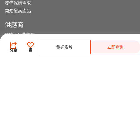
發佈採購需求
開始搜索產品
供應商
登錄
/
免費註冊
會員級別及權益
發送名片
立即查詢
查看採購需求
讚
分享
尋找產品及供應商
產品類別搜索
2025-26 首發科技
CHINAPLAS 國際橡塑展
2026 國際橡塑展
展位申請
觀眾登記
CPS+ 在線供需對接平台