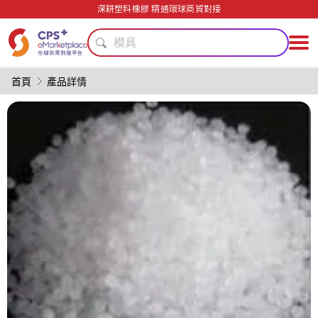
綠色成型方案
深耕塑料橡膠 精通環球商貿對接
生物降解
模具
精密注塑
碳纖維復合材料
首頁
產品詳情
PP
PVC
PET
醫療級
單一材料
綠色成型方案
生物降解
模具
精密注塑
碳纖維復合材料
PP
PVC
PET