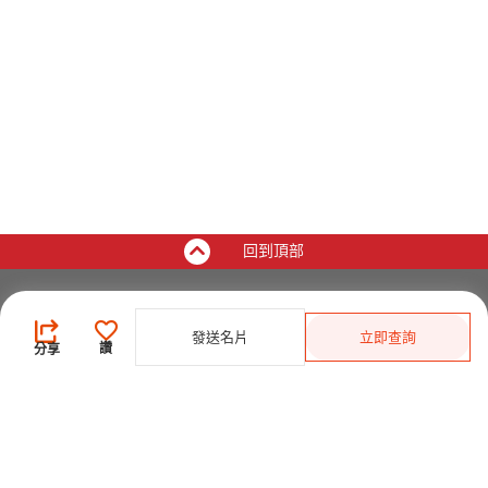
回到頂部
買家
發送名片
立即查詢
登錄
/
免費註冊
讚
分享
發佈採購需求
開始搜索產品
供應商
登錄
/
免費註冊