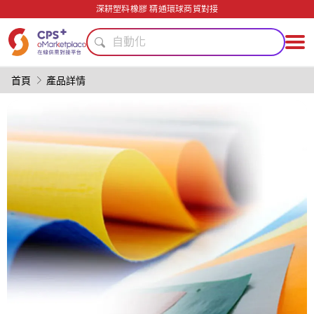
PVC
深耕塑料橡膠 精通環球商貿對接
PP
自動化
安全包裝技術
客制化
首頁
產品詳情
PET
阻燃
功能薄膜
綠色成型方案
模具
PVC
PP
自動化
安全包裝技術
客制化
PET
阻燃