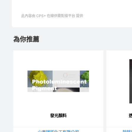
此內容由 CPS+ 在線供需對接平台 提供
為你推薦
發光顏料
山東瑞拓化工有限公司
餘姚