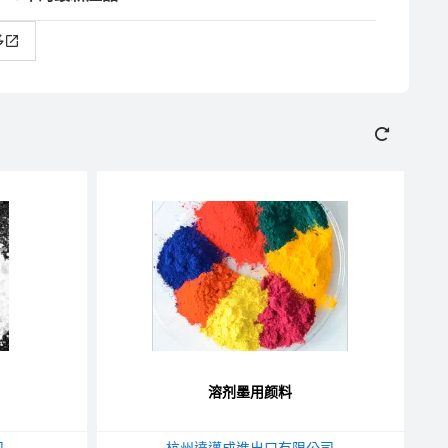
多
溶剂墨用颜料
司
杭州達邁成進出口有限公司