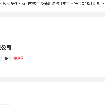
、收纳配件、家用塑胶件及通用结构注塑件。符合GRS环保规范
限公司
1
3
1 届