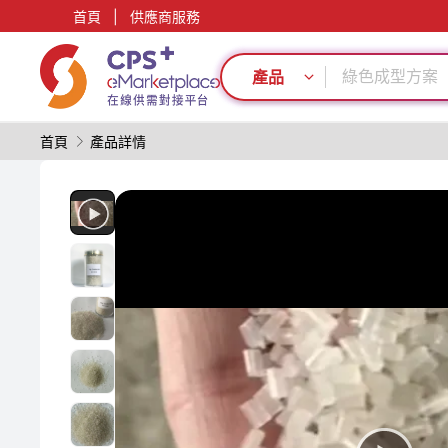
首頁
|
供應商服務
表面處理
碳纖維復合材
綠色成型方案
產品
再生料加工
單一材料
首頁
產品詳情
PVC
PP
PET
模具
降低生產成本
表面處理
碳纖維復合材
綠色成型方案
再生料加工
單一材料
PVC
PP