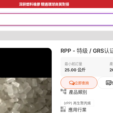
深耕塑料橡膠 精通環球商貿對接
料
RPP - 特级 / GRS
最小起訂量
產
25.00 公斤
2
料
立即查詢
產品類別
(rPP) 再生聚丙烯
應用行業