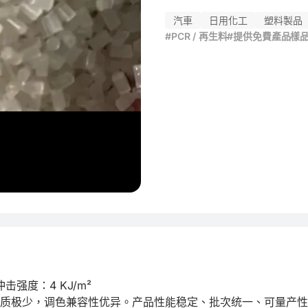
汽車
日用化工
塑料製品
#PCR / 再生料
#提供免費產品樣
冲击强度：4 KJ/m² 

杂质极少，调色兼容性优异。产品性能稳定、批次统一、可量产