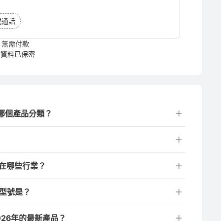
或通話
無需付款
資料已保密
於哪個產品分類？
用在哪些行業？
品型號是？
026年的最新產品？