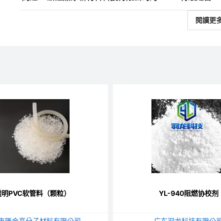
閱讀更
透明PVC软管料（颗粒）
YL-940阻燃协校剂
市匯金高分子材料有限公司
广东羽龙科技有限公