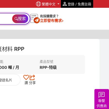
繁體中文
登錄 / 免費註冊
有採購需求？
搜索
立即發布需求
认证材料 RPP
能
產品型號
000 噸 / 月
RPP-特级
發送名片
讚
分享
聯繫
供應商