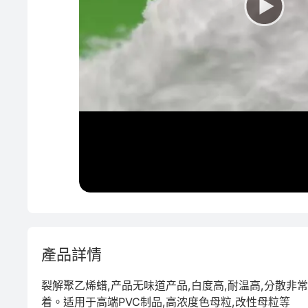
綠色成型方案
PVC
表面處理
產品詳情
裂解聚乙烯蜡,产品无味道产品,白度高,耐温高,分散非
着。适用于高端PVC制品,高浓度色母粒,改性母粒等