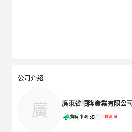
公司介紹
廣東省順隆實業有限公
廣
贊助
中國
1
6 届