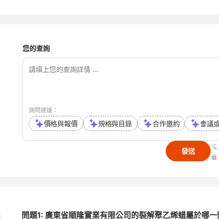
您的查詢
詢問建議：
價格與報價
規格與目錄
合作邀約
會議
發送
問題1: 廣東省順隆實業有限公司的裂解聚乙烯蜡屬於哪一
與