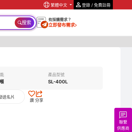
繁體中文
登錄 / 免費註冊
有採購需求？
搜索
立即發布需求
能
產品型號
 噸
SL-400L
發送名片
讚
分享
聯繫
供應商