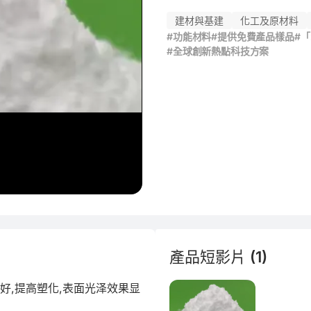
建材與基建
化工及原材料
#功能材料
#提供免費產品樣品
#
#全球創新熱點科技方案
產品短影片 (1)
常好,提高塑化,表面光泽效果显