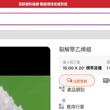
深耕塑料橡膠 精通環球商貿對接
裂解聚乙烯蜡
最小起訂量
產
15.00 X 20' 標準貨櫃
1
立即查詢
產品類別
蠟
應用行業