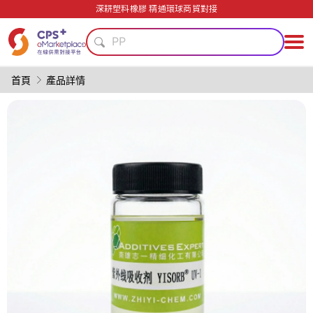
模具
深耕塑料橡膠 精通環球商貿對接
PVC
PP
高阻隔
醫療級
首頁
產品詳情
再生料加工
碳纖維復合材料
綠色成型方案
PET
單一材料
模具
PVC
PP
高阻隔
醫療級
再生料加工
碳纖維復合材料