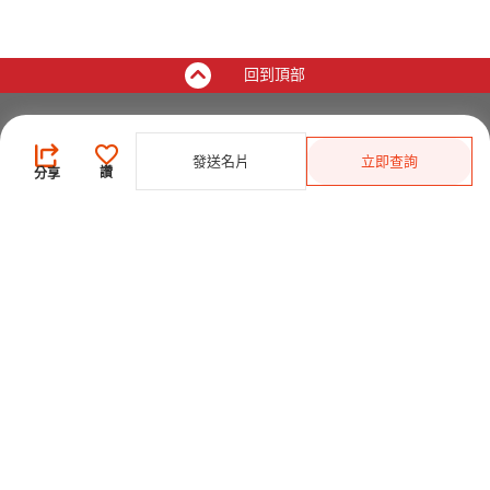
回到頂部
買家
發送名片
立即查詢
登錄
/
免費註冊
讚
分享
發佈採購需求
開始搜索產品
供應商
登錄
/
免費註冊
會員級別及權益
查看採購需求
尋找產品及供應商
產品類別搜索
2025-26 首發科技