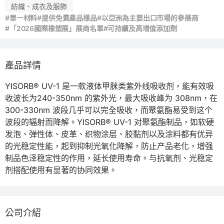
紡織、成衣及服飾
#單一材料
#提供免費產品樣品
#以亞洲為主要出口市場的參展商
#「2026國際橡塑展」展商名單
#可持續及高增值添加劑
產品詳情
YISORB® UV-1 是一款液体甲脒类紫外线吸收剂，能有效吸
收波长为240-350nm 的紫外光，最大吸收峰为 308nm，在 
300-330nm 波段几乎可以完全吸收，而聚氨酯易受到这个
波段的辐射而降解。YISORB® UV-1 对聚氨酯制品，如软硬
发泡、弹性体、皮革、织物涂层、胶黏剂以及涂料都有优异
的光稳定性能，起到抑制光氧化降解，防止产品老化，增强
制品色泽稳定性的作用，延长使用寿命。与抗氧剂、光稳定
剂搭配使用有显著的协同效果。
公司介紹