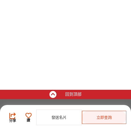
回到頂部
買家
發送名片
立即查詢
登錄
/
免費註冊
讚
分享
發佈採購需求