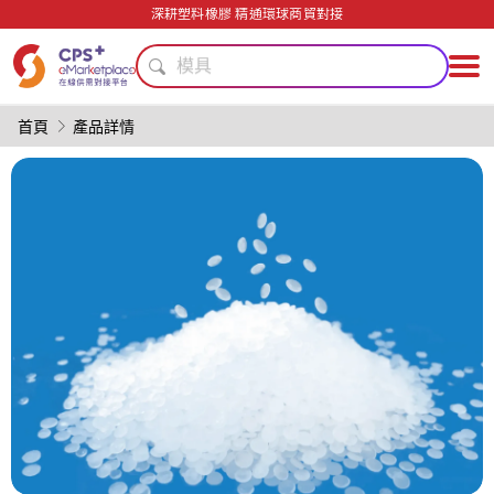
綠色成型方案
深耕塑料橡膠 精通環球商貿對接
PVC
模具
自動化
食品級
首頁
產品詳情
節能
PP
再生料加工
精密注塑
PET
綠色成型方案
PVC
模具
自動化
食品級
節能
PP
再生料加工