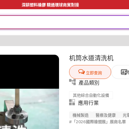
深耕塑料橡膠 精通環球商貿對接
机筒水道清洗机
立即查詢
產品類別
其他綜合自動化設備
應用行業
機械製造
醫療及健康
光
#「2026國際橡塑展」展商名單