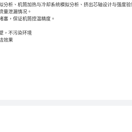
拟分析、机筒加热与冷却系统模拟分析、挤出芯轴设计与强度验证
量泄漏情况。

堵塞，保证机筒控温精度。

，不污染环境

效果
