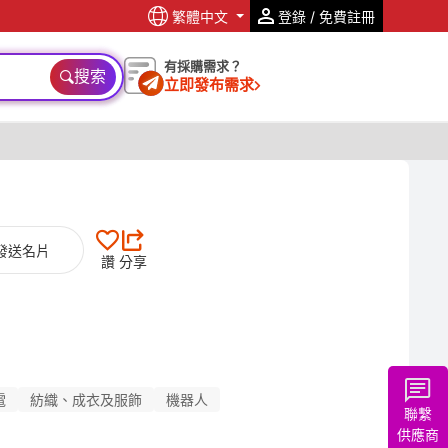
繁體中文
登錄 / 免費註冊
有採購需求？
搜索
立即發布需求
發送名片
讚
分享
電
紡織、成衣及服飾
機器人
聯繫
供應商