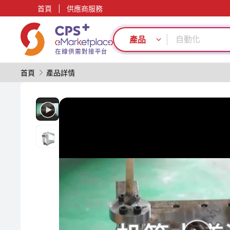
首頁
|
供應商服務
PET
綠色成型方案
自動化
產品
PP
客制化
首頁
產品詳情
模具
表面處理
再生料加工
PVC
節能
PET
綠色成型方案
自動化
PP
客制化
模具
表面處理