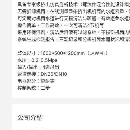
具备专家级挤出仿真分析技术（螺纹件混合性能设计模
无需拆卸机筒，在线测量整条挤出机机筒的水道容量、流
可定期对机筒水道进行无损清洁与疏通，有效避免水道
操作简单，工作高效，一次可清洁4节机筒

采用环保溶剂，清洁后溶液有过滤系统，不损伤机筒内壁
系统生成检测报告，直观记录和分析机筒水道状况和清洁
整体尺寸：1600*500*1200mm（L*W*H）

水压：0.2-0.5Mpa

输入/输出：4进/4出

管道连接：DN25/DN10

电器部分：施耐德

控制系统：三菱
公司介紹