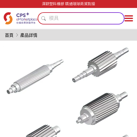
客制化
深耕塑料橡膠 精通環球商貿對接
精密注塑
模具
綠色成型方案
PVC
首頁
產品詳情
阻燃
薄壁注塑
PET
PP
節能
客制化
精密注塑
模具
綠色成型方案
PVC
阻燃
薄壁注塑
PET