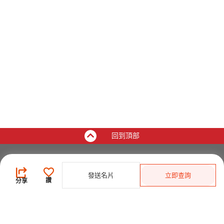
回到頂部
買家
發送名片
立即查詢
登錄
/
免費註冊
讚
分享
發佈採購需求
開始搜索產品