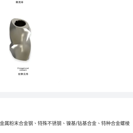
、双金属粉末合金钢、特殊不锈钢、镍基/钴基合金、特种合金螺棱
