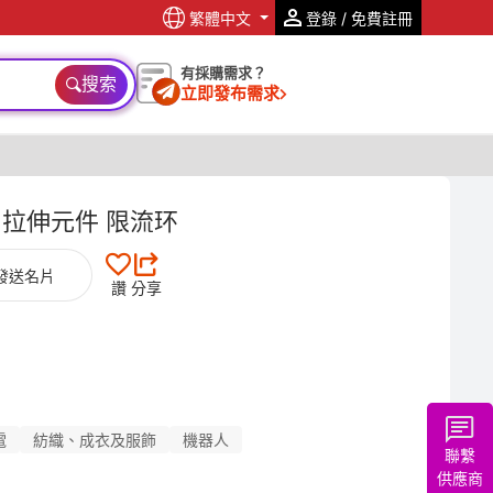
繁體中文
登錄 / 免費註冊
有採購需求？
搜索
立即發布需求
 拉伸元件 限流环
發送名片
讚
分享
電
紡織、成衣及服飾
機器人
聯繫
供應商