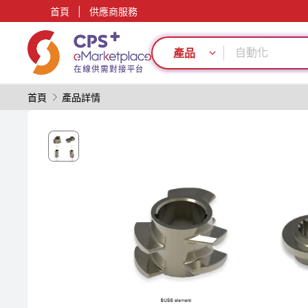
首頁
|
供應商服務
生物降解
單一材料
自動化
產品
PVC
PET
首頁
產品詳情
阻燃
模具
綠色成型方案
輕量化
PP
生物降解
單一材料
自動化
PVC
PET
阻燃
模具