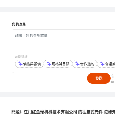
您的查詢
詢問建議：
價格與報價
規格與目錄
合作邀約
會議
發送
問題1: 江门红金瑞机械技术有限公司 的往复式元件 驼峰
與