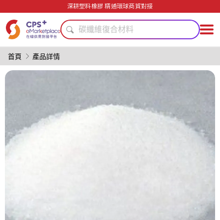
深耕塑料橡膠 精通環球商貿對接
模具
碳纖維復合材料
薄壁注塑
輕量化
首頁
產品詳情
PET
綠色成型方案
PVC
PP
降低生產成本
安全包裝技術
模具
碳纖維復合材料
薄壁注塑
輕量化
PET
綠色成型方案
PVC