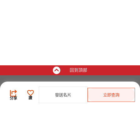
回到頂部
買家
發送名片
立即查詢
登錄
/
免費註冊
讚
分享
發佈採購需求
開始搜索產品
供應商
登錄
/
免費註冊