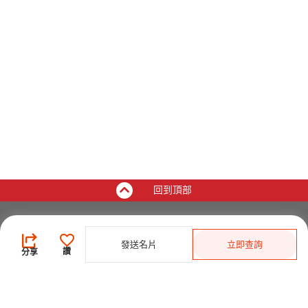
回到頂部
買家
發送名片
立即查詢
登錄
/
免費註冊
讚
分享
發佈採購需求
開始搜索產品