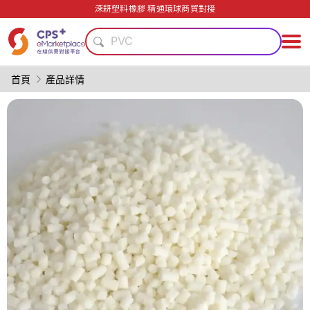
綠色成型方案
深耕塑料橡膠 精通環球商貿對接
PVC
模具
阻燃
PP
首頁
產品詳情
PET
薄壁注塑
功能材料
碳纖維復合材料
客制化
綠色成型方案
PVC
模具
阻燃
PP
PET
薄壁注塑
功能材料